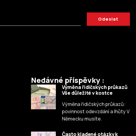
Odeslat
Nedávné příspěvky :
Výměna řidičských průkazů
Vše důležité v kostce
Výměna řidičských průkazů:
Russian
povinnost odevzdání a lhůty V
Dutch
Německu musíte.
Spanish
Často kladené otázky k
Chinese