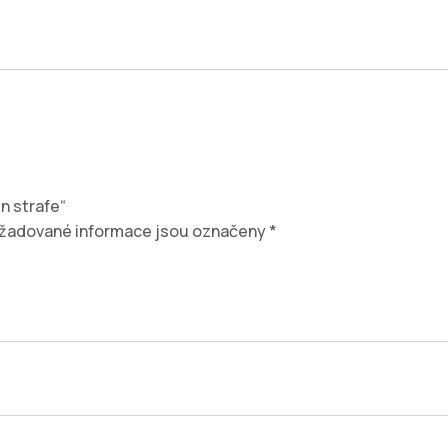
 strafe​“
žadované informace jsou označeny
*