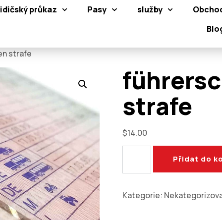
idičský průkaz
Pasy
služby
Obcho
Blo
n strafe​
führersc
strafe​
$
14.00
Přidat do k
Kategorie:
Nekategorizov