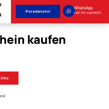
d
WhatsApp
Poradenství
+49 176 44678273
g
hein kaufen
ošíku
ané