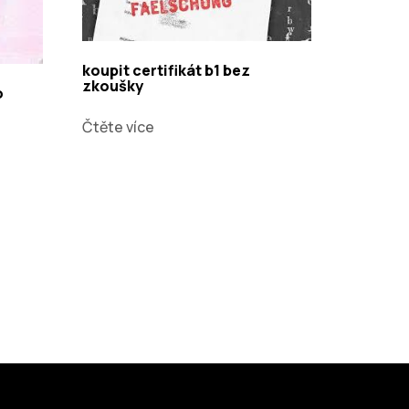
koupit certifikát b1 bez
zkoušky
o
Čtěte více