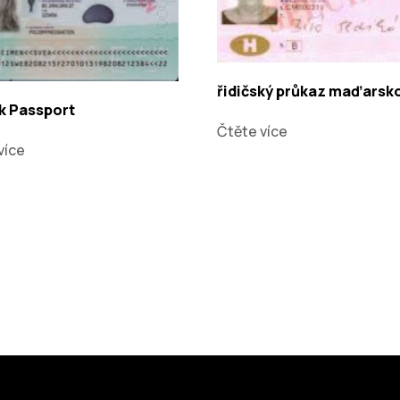
řidičský průkaz maďarsk
k Passport
Čtěte více
více