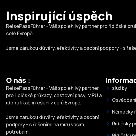
Inspirující úspěch
ReisePassFührer - Váš spolehlivý partner pro řidičské průk
celé Evropě.
Jsme zárukou důvěry, efektivity a osobní podpory - s řeš
O nás :
Informac
ReisePassFührer - Váš spolehlivý partner
služby
pro řidičské průkazy, cestovní pasy, MPU a
Osvědčení
identifikační řešení v celé Evropě.
Německý ř
Jsme zárukou důvěry, efektivity a osobní
Řidičský 
podpory - s řešeními na míru vašim
potřebám.
Řidičský p