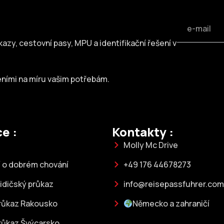
azy, cestovní pasy, MPU a identifikační řešení v
eními na míru vašim potřebám.
e :
Kontakty :
Molly Mc Drive
 o dobrém chování
+49 176 44678273
idičský průkaz
info@reisepassfuhrer.com
průkaz Rakousko
Německo a zahraničí
růkaz Švýcarsko