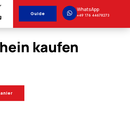
WhatsApp
Guide
+49 176 44678273
g
hein kaufen
panier