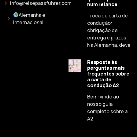
info@reisepassfuhrer.com
num relance
Alemanha e
Troca de carta de
Internacional
condução:
obrigação de
entrega e prazos
Na Alemanha, deve
Resposta às
perguntas mais
frequentes sobre
a carta de
condução A2
Russian
Bem-vindo ao
Dutch
nosso guia
Spanish
completo sobre a
A2
Chinese
Lithuanian