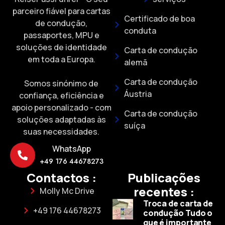
parceiro fiável para cartas
Certificado de boa
de condução,
conduta
passaportes, MPU e
soluções de identidade
Carta de condução
em toda a Europa.
alemã
Carta de condução
Somos sinónimo de
Áustria
confiança, eficiência e
apoio personalizado - com
Carta de condução
soluções adaptadas às
suíça
suas necessidades.
WhatsApp
+49 176 44678273
Contactos :
Publicações
recentes :
Molly Mc Drive
Troca de carta de
+49 176 44678273
condução Tudo o
que é importante